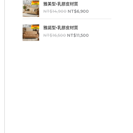
原
目
：
：
2
1
雅美型•乳膠皮材質
0
0
始
前
N
N
2
5
0
0
NT$
14,900
NT$
6,900
價
價
T
T
,
,
。
。
格
格
$
$
5
5
原
目
：
：
2
1
雅諾型•乳膠皮材質
0
0
始
前
N
N
1
4
0
0
NT$
16,500
NT$
11,500
價
價
T
T
,
,
。
。
格
格
$
$
5
5
：
：
1
6
0
0
N
N
4
,
0
0
T
T
,
9
。
。
$
$
9
0
1
1
0
0
6
1
0
。
,
,
。
5
5
0
0
0
0
。
。