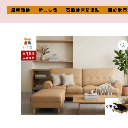
跳
至
最新活動
新北沙發
石墨烯床墊優點
關於我們
主
要
內
容