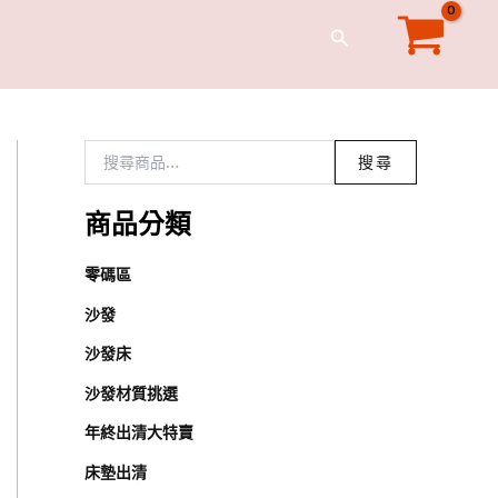
搜
尋
搜
關
尋
鍵
字
:
搜尋
商品分類
零碼區
沙發
沙發床
沙發材質挑選
年終出清大特賣
床墊出清