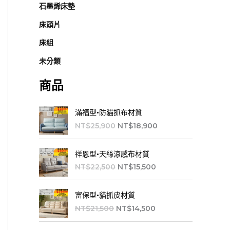
石墨烯床墊
床頭片
床組
未分類
商品
原
目
滿福型•防貓抓布材質
始
前
NT$
25,900
NT$
18,900
價
價
格
格
原
目
：
：
祥恩型•天絲涼感布材質
始
前
N
N
NT$
22,500
NT$
15,500
價
價
T
T
格
格
$
$
原
目
：
：
2
1
富保型•貓抓皮材質
始
前
N
N
5
8
NT$
21,500
NT$
14,500
價
價
T
T
,
,
格
格
$
$
9
9