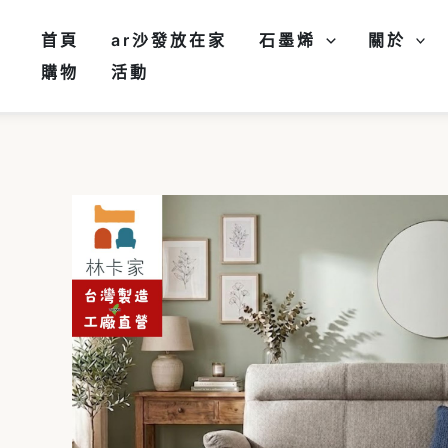
跳
至
首頁
ar沙發放在家
石墨烯
關於
主
購物
活動
要
內
容