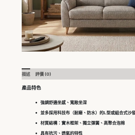
描述
評價 (0)
產品特色
強調舒適坐感、寬敞坐深
並多採用科技布（耐磨、防水）的
L
型或組合式沙
材質結構：實木框架、獨立彈簧、高聚合泡棉
具有抗污、透氣的特性