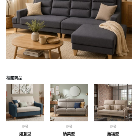
相關商品
沙發
沙發
沙發
如意型
納美型
滿福型