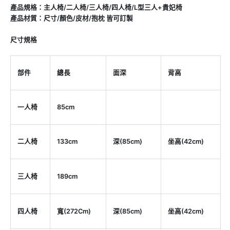
產品規格：主人椅/二人椅/三人椅/四人椅/L型三人+貴妃椅
產品材質：尺寸/顏色/皮材/抱枕 皆可訂製
尺寸規格
部件
總長
面深
背高
一人椅
85cm
二人椅
133cm
深(85cm)
坐高(42cm)
三人椅
189cm
四人椅
寬(272Cm)
深(85cm)
坐高(42cm)