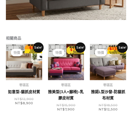
相關商品
目
原
目
原
原
目
Sale!
Sale!
Sale!
新商品
前
始
前
始
始
前
特價
特價
特價
價
價
價
價
價
價
格：
格：
格：
格：
格：
格：
NT$8,900。
NT$12,900。
NT$7,900。
NT$15,900。
NT$18,
NT$12,
零碼區
零碼區
零碼區
如意型•貓抓皮材質
雅美型(3人+腳椅)•乳
雅諾L型沙發•防貓抓
膠皮材質
布材質
NT$
12,900
NT$
8,900
NT$
15,900
NT$
18,500
NT$
7,900
NT$
12,500