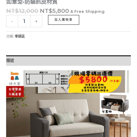
如意型•防貓抓皮材質
NT$
12,000
NT$
5,800
& Free Shipping
加入購物車
-
+
分類:
零碼區
描述