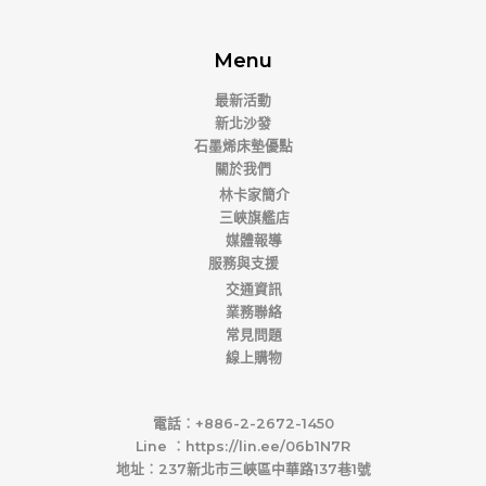
N
N
4
,
0
0
T
T
,
9
。
。
$
$
9
0
Menu
1
1
0
0
6
1
0
。
最新活動
,
,
。
新北沙發
5
5
石墨烯床墊優點
0
0
0
0
關於我們
。
。
林卡家簡介
三峽旗艦店
媒體報導
服務與支援
交通資訊
業務聯絡
常見問題
線上購物
電話︰+886-2-2672-1450
Line ︰https://lin.ee/06b1N7R
地址︰237新北市三峽區中華路137巷1號