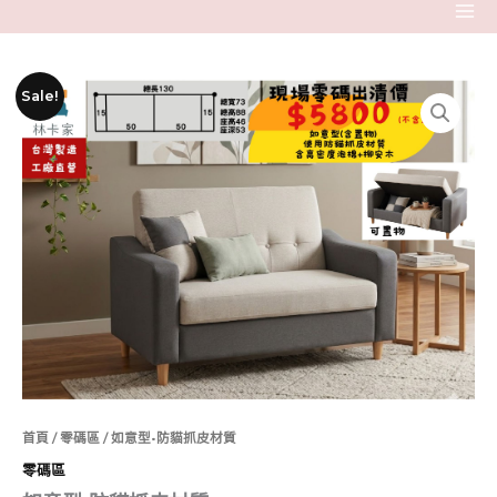
搜
•
跳
尋
防
至
關
貓
主
鍵
抓
要
原
目
如
Sale!
字
皮
內
始
前
意
:
材
容
價
價
型
質
•
格：
格：
數
防
NT$12,000。
NT$5,800。
量
貓
抓
皮
材
質
數
量
首頁
/
零碼區
/ 如意型•防貓抓皮材質
零碼區