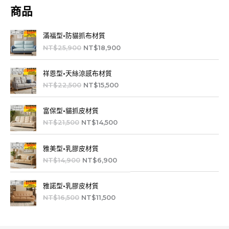
商品
原
目
滿福型•防貓抓布材質
始
前
NT$
25,900
NT$
18,900
價
價
格
格
原
目
：
：
祥恩型•天絲涼感布材質
始
前
N
N
NT$
22,500
NT$
15,500
價
價
T
T
格
格
$
$
原
目
：
：
2
1
富保型•貓抓皮材質
始
前
N
N
5
8
NT$
21,500
NT$
14,500
價
價
T
T
,
,
格
格
$
$
9
9
原
目
：
：
2
1
0
0
雅美型•乳膠皮材質
始
前
N
N
2
5
0
0
NT$
14,900
NT$
6,900
價
價
T
T
,
,
。
。
格
格
$
$
5
5
原
目
：
：
2
1
0
0
雅諾型•乳膠皮材質
始
前
N
N
1
4
0
0
NT$
16,500
NT$
11,500
價
價
T
T
,
,
。
。
格
格
$
$
5
5
：
：
1
6
0
0