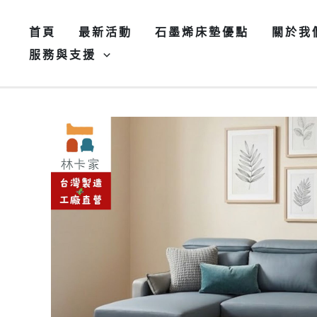
跳
至
首頁
最新活動
石墨烯床墊優點
關於我
主
服務與支援
要
內
容