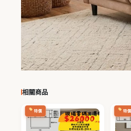
相關商品
原
目
始
前
特價
特
價
價
格：
格：
NT$36,000。
NT$26,000。