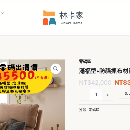
零碼區
滿
原
福
滿福型•防貓抓布材
始
型
•
NT$
42,000
NT$
價
防
貓
格：
加
-
+
抓
布
NT$
材
分類:
零碼區
質
數
量