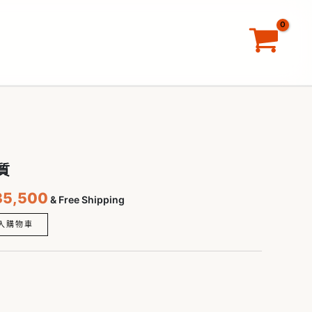
格：
格：
防
NT$42,000。
NT$35,500。
貓
抓
搜
布
尋
材
質
數
量
目
質
前
35,500
& Free Shipping
價
格：
入購物車
42,000。
NT$35,500。