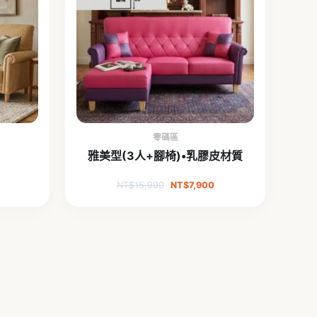
零碼區
雅美型(3人+腳椅)•乳膠皮材質
NT$
15,900
NT$
7,900