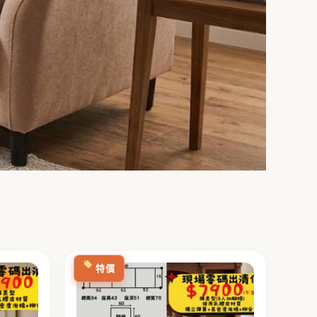
目
原
目
前
始
前
特價
價
價
價
格：
格：
格：
0。
NT$6,900。
NT$15,900。
NT$7,900。