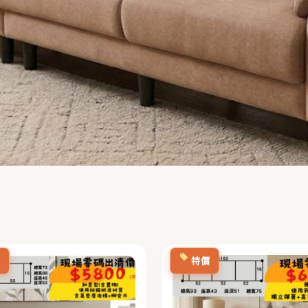
原
目
原
始
前
始
價
特價
價
價
價
格：
格：
格：
NT$12,000。
NT$5,800。
NT$14,90