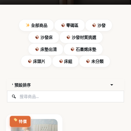
全部商品
零碼區
沙發
沙發床
沙發材質挑選
床墊出清
石墨烯床墊
床頭片
床組
未分類
原
目
始
前
特價
價
價
格：
格：