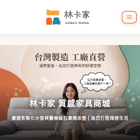
跳
至
主
要
內
容
林卡家 質感家具商城
嚴選客製化沙發與醫療級石墨烯床墊 | 為您打造理想生活