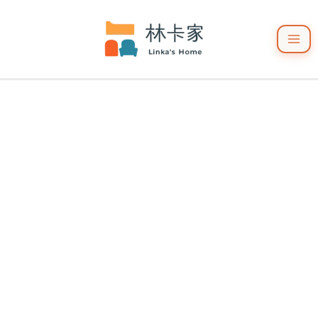
跳
至
主
要
內
容